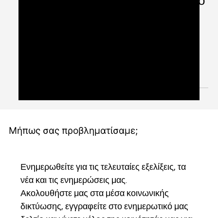
Οι Σύγχρονοι Κανόνες για τη
χρήση του χιούμορ ως Εργαλείο
Ηγεσίας
Ποιες ιδιότητες αναζητάτε σε έναν ηγέτη; Θα
περιμένατε πιθανώς να είναι ισχυροί, χαρισματικοί
και αποφασιστικοί. Ωστόσο, μπορεί να...
Μήπως σας προβληματίσαμε;
Ενημερωθείτε για τις τελευταίες εξελίξεις, τα 
νέα και τις ενημερώσεις μας.
Ακολουθήστε μας στα μέσα κοινωνικής 