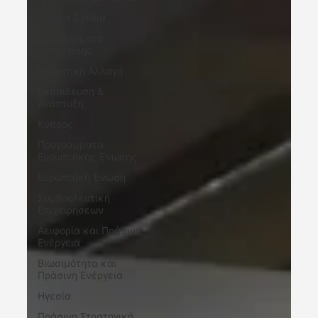
Εθνικά Σχέδια
Προγράμματα
Κατάρτισης
Κλιματική Αλλαγή
Εκπαίδευση &
Ανάπτυξη
Κύπρος
Προγράμματα
Ευρωπαϊκής Ένωσης
Ευρωπαϊκή Ένωση
Συμβουλευτική
Επιχειρήσεων
Αειφορία και Πράσινη
Ενέργεια
Βιωσιμότητα και
Πράσινη Ενέργεια
Ηγεσία
Πράσινη Στρατηγική