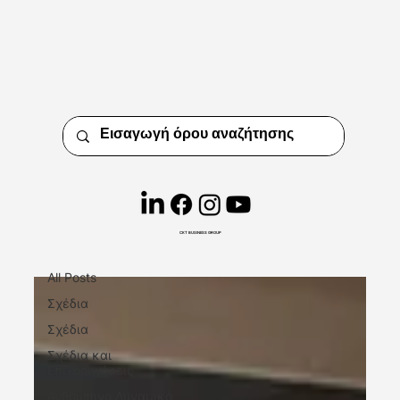
Insights
Short. Precise. Effective.
CKT BUSINESS GROUP
Ανθρώπινο Δυναμικό
All Posts
Σχέδια
Σχέδια
Σχέδια και
Επιχορηγήσεις
Ανθρώπινο Δυναμικό