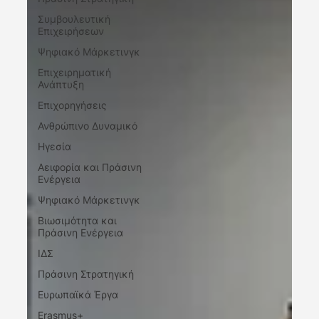
Συμβουλευτική
Επιχειρήσεων
Ψηφιακό Μάρκετινγκ
Επιχειρηματική
Ανάπτυξη
Επιχορηγήσεις
Ανθρώπινο Δυναμικό
Ηγεσία
Αειφορία και Πράσινη
Ενέργεια
Ψηφιακό Μάρκετινγκ
Βιωσιμότητα και
Πράσινη Ενέργεια
ΙΔΣ
Πράσινη Στρατηγική
Ευρωπαϊκά Έργα
Erasmus+