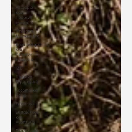
Αειφορία
και
Πράσινη
Ενέργεια
Ψηφιακό
Μάρκετινγκ
Βιωσιμότητα
και
Πράσινη
Ενέργεια
ΙΔΣ
Πράσινη
Στρατηγική
Ευρωπαϊκά
Έργα
Erasmus+
Εκπαίδευση
και
Ανάπτυξη
Εκπαίδευση