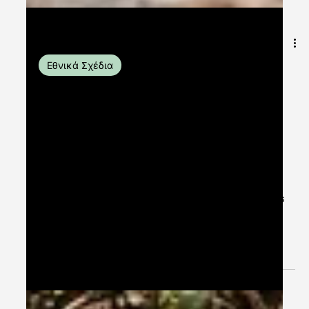
5 Οκτ 2023
διαβάστηκε 6 λεπτά
Εθνικά Σχέδια
Ενδυνάμωση των κοινοτήτων
για την καταπολέμηση της
κλιματικής αλλαγής: Σχέδιο
Επιχορήγησης
As climate change continues to exert its effects
on communities around the world, proactive
measures are essential to mitigate its...