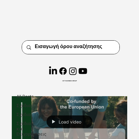
Insights
Short. Precise. Effective.
CKT BUSINESS GROUP
Κύπρος
All Posts
Σχέδια
Σχέδια
Load video
Σχέδια
και
Επιχορηγήσεις