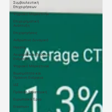
Συμβουλευτική
Επιχειρήσεων
Ψηφιακό Μάρκετινγκ
Επιχειρηματική
Ανάπτυξη
Επιχορηγήσεις
Ανθρώπινο Δυναμικό
Ηγεσία
Αειφορία και Πράσινη
Ενέργεια
Ψηφιακό Μάρκετινγκ
Βιωσιμότητα και
Πράσινη Ενέργεια
ΙΔΣ
Πράσινη Στρατηγική
Ευρωπαϊκά Έργα
Erasmus+