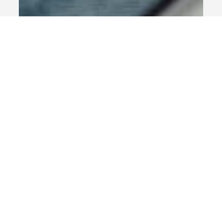
13 Μαρ 2023
διαβάστηκε 2 λεπτά
Ψηφιακό Μάρκετινγκ
Συμπεριληπτικό Ψηφιακό
Μάρκετινγκ
Το μάρκετινγκ χωρίς αποκλεισμούς είναι ζωτικής
σημασίας στον σημερινό κόσμο, όπου σχεδόν το 15%
του παγκόσμιου πληθυσμού βιώνει κάποια...