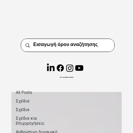
Insights
Short. Precise. Effective.
CKT BUSINESS GROUP
Ψηφιακό Μάρκετινγκ
All Posts
Σχέδια
Σχέδια
Σχέδια και
Επιχορηγήσεις
Ανθρώπινο Δυναμικό