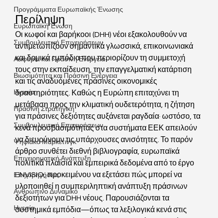
Προγράμματα Ευρωπαϊκής Ένωσης
Περίληψη 	
Ευρωπαϊκή Ένωση
Οι κωφοί και βαρήκοοι (DHH) νέοι εξακολουθούν να 
Συμβουλευτική Επιχειρήσεων
αντιμετωπίζουν σημαντικά γλωσσικά, επικοινωνιακά 
και δομικά εμπόδια που περιορίζουν τη συμμετοχή 
Αειφορία και Πράσινη Ενέργεια
τους στην εκπαίδευση, την επαγγελματική κατάρτιση 
Βιωσιμότητα και Πράσινη Ενέργεια
και τις αναδυόμενες πράσινες οικονομικές 
Ηγεσία
δραστηριότητες. Καθώς η Ευρώπη επιταχύνει τη 
μετάβαση προς την κλιματική ουδετερότητα, η ζήτηση 
Πράσινη Στρατηγική
για πράσινες δεξιότητες αυξάνεται ραγδαία· ωστόσο, τα 
Συμβουλευτική Επιχειρήσεων
κενά προσβασιμότητας στα συστήματα ΕΕΚ απειλούν 
να διευρύνουν τις υπάρχουσες ανισότητες. Το παρόν 
Ψηφιακό Μάρκετινγκ
άρθρο συνθέτει διεθνή βιβλιογραφία, ευρωπαϊκά 
Επιχειρηματική Ανάπτυξη
πολιτικά πλαίσια και εμπειρικά δεδομένα από το έργο 
ENVISIO, προκειμένου να εξετάσει πώς μπορεί να 
Επιχορηγήσεις
υλοποιηθεί η συμπεριληπτική ανάπτυξη πράσινων 
Ανθρώπινο Δυναμικό
δεξιοτήτων για DHH νέους. Παρουσιάζονται τα 
Ηγεσία
συστημικά εμπόδια—όπως τα λεξιλογικά κενά στις 