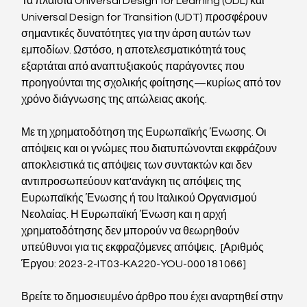
Τα πλαίσια Universal Design for Learning (UDL) και 
Universal Design for Transition (UDT) προσφέρουν 
σημαντικές δυνατότητες για την άρση αυτών των 
εμποδίων. Ωστόσο, η αποτελεσματικότητά τους 
εξαρτάται από αναπτυξιακούς παράγοντες που 
προηγούνται της σχολικής φοίτησης—κυρίως από τον 
χρόνο διάγνωσης της απώλειας ακοής.
Με τη χρηματοδότηση της Ευρωπαϊκής Ένωσης. Οι 
απόψεις και οι γνώμες που διατυπώνονται εκφράζουν 
αποκλειστικά τις απόψεις των συντακτών και δεν 
αντιπροσωπεύουν κατ'ανάγκη τις απόψεις της 
Ευρωπαϊκής Ένωσης ή του Ιταλικού Οργανισμού 
Νεολαίας. Η Ευρωπαϊκή Ένωση και η αρχή 
χρηματοδότησης δεν μπορούν να θεωρηθούν 
υπεύθυνοι για τις εκφραζόμενες απόψεις.  [Αριθμός 
Έργου: 2023-2-IT03-KA220-YOU-000181066]
Βρείτε το δημοσιευμένο άρθρο που έχει αναρτηθεί στην 