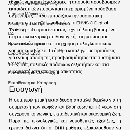
εθνικές νοηματικές γλώσσες, η απουσία προσβάσιμων 
Αειφορία και Πράσινη Ενέργεια
εκπαιδευτικών πόρων και η περιορισμένη πρόσβαση 
Ψηφιακό Μάρκετινγκ
σε μέντορες—που εμποδίζουν την ουσιαστική 
συμμετοχή των DHH μαθητών. Το ENVISIO Digital 
Βιωσιμότητα και Πράσινη Ενέργεια
Training Hub προτείνεται ως τεχνική λύση βασισμένη 
ΙΔΣ
στη οπτικοκεντρική παιδαγωγική, στη μείωση του 
Πράσινη Στρατηγική
γνωστικού φόρτου και στη χρήση πολυγλωσσικών 
νοηματικών βίντεο. Το άρθρο καταλήγει με προτάσεις 
Ευρωπαϊκά Έργα
για ενσωμάτωση της προσβασιμότητας στα συστήματα 
Erasmus+
ΕΕΚ, στις πολιτικές πράσινων δεξιοτήτων και στα 
οικοσυστήματα επιχειρηματικότητας.
Εκπαίδευση και Ανάπτυξη
Εκπαίδευση και Κατάρτιση
Εισαγωγή
Η συμπεριληπτική εκπαίδευση αποτελεί θεμέλιο για τη 
συμμετοχή των κωφών και βαρήκοων (DHH) νέων στη 
σύγχρονη κοινωνική, εκπαιδευτική και οικονομική ζωή. 
Παρά τις τεχνολογικές και νομοθετικές εξελίξεις, η 
έρευνα δείχνει ότι οι DHH μαθητές εξακολουθούν να 