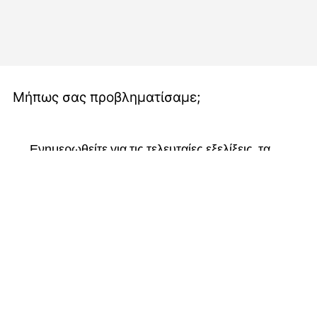
Μήπως σας προβληματίσαμε;
Ενημερωθείτε για τις τελευταίες εξελίξεις, τα 
νέα και τις ενημερώσεις μας.
Ακολουθήστε μας στα μέσα κοινωνικής 
δικτύωσης, εγγραφείτε στο ενημερωτικό μας 
δελτίο και γίνετε μέλος της κοινότητάς μας για 
να παραμείνετε συνδεδεμένοι και να γίνετε 
μέρος του ταξιδιού μας.