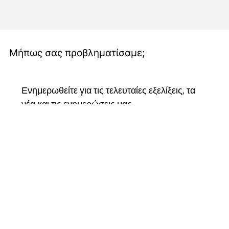
Μήπως σας προβληματίσαμε;
Ενημερωθείτε για τις τελευταίες εξελίξεις, τα 
νέα και τις ενημερώσεις μας.
Ακολουθήστε μας στα μέσα κοινωνικής 
δικτύωσης, εγγραφείτε στο ενημερωτικό μας 
δελτίο και γίνετε μέλος της κοινότητάς μας για 
να παραμείνετε συνδεδεμένοι και να γίνετε 
μέρος του ταξιδιού μας.
Email
*