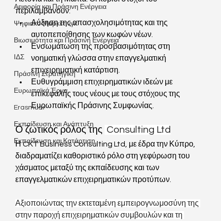
Αειφορία και Πράσινη Ενέργεια
περιλαμβάνουν:
Αύξηση της απασχολησιμότητας και της 
Ψηφιακό Μάρκετινγκ
αυτοπεποίθησης των κωφών νέων.
Βιωσιμότητα και Πράσινη Ενέργεια
Ενσωμάτωση της προσβασιμότητας στη 
ΙΔΣ
νοηματική γλώσσα στην επαγγελματική 
επιχειρηματική κατάρτιση. 
Πράσινη Στρατηγική
Ευθυγράμμιση επιχειρηματικών ιδεών με 
Ευρωπαϊκά Έργα
επικεφαλής τους νέους με τους στόχους της 
Ευρωπαϊκής Πράσινης Συμφωνίας.
Erasmus+
Εκπαίδευση και Ανάπτυξη
Ο ζωτικός ρόλος της 
 Consulting Ltd
Εκπαίδευση και Κατάρτιση
Η CKT Business Consulting Ltd, με έδρα την Κύπρο, 
διαδραματίζει καθοριστικό ρόλο στη γεφύρωση του 
χάσματος μεταξύ της εκπαίδευσης και των 
επαγγελματικών επιχειρηματικών προτύπων.
Αξιοποιώντας την εκτεταμένη εμπειρογνωμοσύνη της 
στην παροχή επιχειρηματικών συμβουλών και τη 