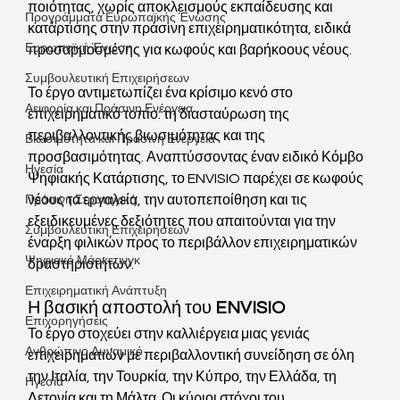
ποιότητας, χωρίς αποκλεισμούς εκπαίδευσης και 
Προγράμματα Ευρωπαϊκής Ένωσης
κατάρτισης στην πράσινη επιχειρηματικότητα, ειδικά 
Ευρωπαϊκή Ένωση
προσαρμοσμένης για κωφούς και βαρήκοους νέους.
Συμβουλευτική Επιχειρήσεων
Το έργο αντιμετωπίζει ένα κρίσιμο κενό στο 
Αειφορία και Πράσινη Ενέργεια
επιχειρηματικό τοπίο: τη διασταύρωση της 
περιβαλλοντικής βιωσιμότητας και της 
Βιωσιμότητα και Πράσινη Ενέργεια
προσβασιμότητας. Αναπτύσσοντας έναν ειδικό Κόμβο 
Ηγεσία
Ψηφιακής Κατάρτισης, το ENVISIO παρέχει σε κωφούς 
νέους τα εργαλεία, την αυτοπεποίθηση και τις 
Πράσινη Στρατηγική
εξειδικευμένες δεξιότητες που απαιτούνται για την 
Συμβουλευτική Επιχειρήσεων
έναρξη φιλικών προς το περιβάλλον επιχειρηματικών 
Ψηφιακό Μάρκετινγκ
δραστηριοτήτων.
Επιχειρηματική Ανάπτυξη
Η βασική αποστολή του 
ENVISIO
Επιχορηγήσεις
Το έργο στοχεύει στην καλλιέργεια μιας γενιάς 
Ανθρώπινο Δυναμικό
επιχειρηματιών με περιβαλλοντική συνείδηση ​​σε όλη 
την Ιταλία, την Τουρκία, την Κύπρο, την Ελλάδα, τη 
Ηγεσία
Λετονία και τη Μάλτα. Οι κύριοι στόχοι του 