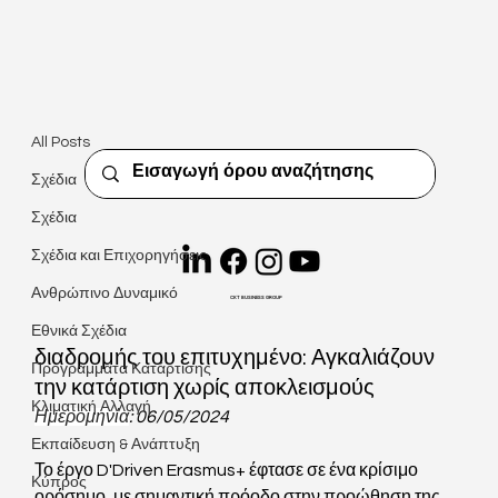
All Posts
Christiana Kyriacou
6 Μαΐ 2024
διαβάστηκε 2 λεπτά
All Posts
Δελτίο Τύπου: Ενδιάμεση ενημέρωση
Σχέδια
για το έργο D'Driven Erasmus+
Σχέδια
Σχέδια και Επιχορηγήσεις
Ανθρώπινο Δυναμικό
CKT BUSINESS GROUP
Το έργο Erasmus+ D'Driven στα μισά της 
Εθνικά Σχέδια
διαδρομής του επιτυχημένο: Αγκαλιάζουν 
Προγράμματα Κατάρτισης
την κατάρτιση χωρίς αποκλεισμούς
Κλιματική Αλλαγή
Ημερομηνία
: 06/05/2024
Εκπαίδευση & Ανάπτυξη
Το έργο D'Driven Erasmus+ έφτασε σε ένα κρίσιμο 
Κύπρος
ορόσημο, με σημαντική πρόοδο στην προώθηση της 