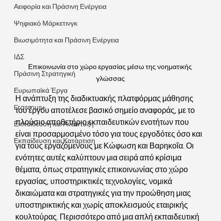
Αειφορία και Πράσινη Ενέργεια
Ψηφιακό Μάρκετινγκ
Βιωσιμότητα και Πράσινη Ενέργεια
ΙΔΣ
Επικοινωνία στο χώρο εργασίας μέσω της νοηματικής 
Πράσινη Στρατηγική
γλώσσας
Ευρωπαϊκά Έργα
Η ανάπτυξη της διαδικτυακής πλατφόρμας μάθησης 
Erasmus+
του έργου αποτέλεσε βασικό σημείο αναφοράς, με το 
πλούσιο αποθετήριο εκπαιδευτικών ενοτήτων που 
Εκπαίδευση και Ανάπτυξη
είναι προσαρμοσμένο τόσο για τους εργοδότες όσο και 
Εκπαίδευση και Κατάρτιση
για τους εργαζόμενους με Κώφωση και Βαρηκοΐα. Οι 
ενότητες αυτές καλύπτουν μια σειρά από κρίσιμα 
θέματα, όπως στρατηγικές επικοινωνίας στο χώρο 
εργασίας, υποστηρικτικές τεχνολογίες, νομικά 
δικαιώματα και στρατηγικές για την προώθηση μιας 
υποστηρικτικής και χωρίς αποκλεισμούς εταιρικής 
κουλτούρας. Περισσότερο από μια απλή εκπαιδευτική 