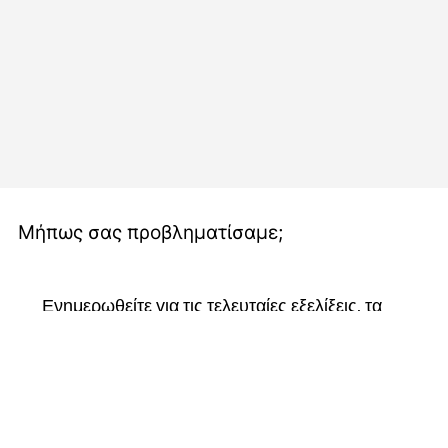
Μήπως σας προβληματίσαμε;
Ενημερωθείτε για τις τελευταίες εξελίξεις, τα 
νέα και τις ενημερώσεις μας.
Ακολουθήστε μας στα μέσα κοινωνικής 
δικτύωσης, εγγραφείτε στο ενημερωτικό μας 
δελτίο και γίνετε μέλος της κοινότητάς μας για 
να παραμείνετε συνδεδεμένοι και να γίνετε 