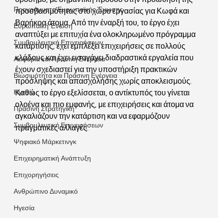
Προγράμματα Ευρωπαϊκής Ένωσης
προσβασιμότητας στο χώρο εργασίας για Κωφά και 
Βαρήκοα άτομα. Από την έναρξή του, το έργο έχει 
Ευρωπαϊκή Ένωση
αναπτύξει με επιτυχία ένα ολοκληρωμένο πρόγραμμα 
Συμβουλευτική Επιχειρήσεων
κατάρτισης, έχει εμπλέξει επιχειρήσεις σε πολλούς 
κλάδους και έχει εισαγάγει διαδραστικά εργαλεία που 
Αειφορία και Πράσινη Ενέργεια
έχουν σχεδιαστεί για την υποστήριξη πρακτικών 
Βιωσιμότητα και Πράσινη Ενέργεια
πρόσληψης και απασχόλησης χωρίς αποκλεισμούς. 
Καθώς το έργο εξελίσσεται, ο αντίκτυπός του γίνεται 
Ηγεσία
ολοένα και πιο εμφανής, με επιχειρήσεις και άτομα να 
Πράσινη Στρατηγική
αγκαλιάζουν την κατάρτιση και να εφαρμόζουν 
Συμβουλευτική Επιχειρήσεων
πραγματικές αλλαγές.
Ψηφιακό Μάρκετινγκ
Επιχειρηματική Ανάπτυξη
Επιχορηγήσεις
Ανθρώπινο Δυναμικό
Ηγεσία