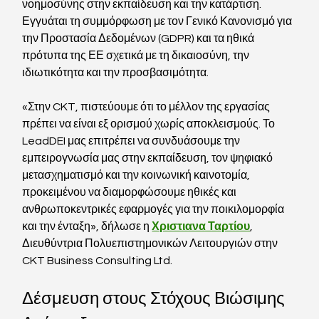
νοημοσύνης στην εκπαίδευση και την κατάρτιση. 
Εγγυάται τη συμμόρφωση με τον Γενικό Κανονισμό για 
την Προστασία Δεδομένων (GDPR) και τα ηθικά 
πρότυπα της ΕΕ σχετικά με τη δικαιοσύνη, την 
ιδιωτικότητα και την προσβασιμότητα.
«Στην CKT, πιστεύουμε ότι το μέλλον της εργασίας 
πρέπει να είναι εξ ορισμού χωρίς αποκλεισμούς. Το 
LeadDEI μας επιτρέπει να συνδυάσουμε την 
εμπειρογνωσία μας στην εκπαίδευση, τον ψηφιακό 
μετασχηματισμό και την κοινωνική καινοτομία, 
προκειμένου να διαμορφώσουμε ηθικές και 
ανθρωποκεντρικές εφαρμογές για την ποικιλομορφία 
και την ένταξη», δήλωσε η 
Χριστιανα Ταρτίου
, 
Διευθύντρια Πολυεπιστημονικών Λειτουργιών στην 
CKT Business Consulting Ltd.
Δέσμευση στους Στόχους Βιώσιμης 