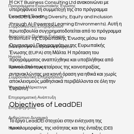
Η CKT Business Consulting Ltd ανακοινώνει με 
Προγράμματα Ευρωπαϊκής Ένωσης
υπερηφάνεια τη συμμετοχή της στο πρόγραμμα 
Ευρωπαϊκή Ένωση
LeadDEI (Leading Diversity, Equity and Inclusion 
through AI-Powered Learning Environments). Αυτή η 
Συμβουλευτική Επιχειρήσεων
πρωτοβουλία συγχρηματοδοτείται από το πρόγραμμα 
Αειφορία και Πράσινη Ενέργεια
Erasmus+ της Ευρωπαϊκής Ένωσης μέσω του 
Οργανισμού Προγραμμάτων της Ευρωπαϊκής 
Βιωσιμότητα και Πράσινη Ενέργεια
Ένωσης (EUPA) στη Μάλτα. Η πρόταση του 
Ηγεσία
προγράμματος αναπτύχθηκε και υποβλήθηκε από 
κοινού από τους εταίρους της κοινοπραξίας, 
Πράσινη Στρατηγική
αντανακλώντας μια κοινή όραση για ηθικά και χωρίς 
Συμβουλευτική Επιχειρήσεων
αποκλεισμούς μαθησιακά περιβάλλοντα σε όλη την 
Ψηφιακό Μάρκετινγκ
Ευρώπη.
Επιχειρηματική Ανάπτυξη
Objectives of LeadDEI
Επιχορηγήσεις
Ανθρώπινο Δυναμικό
Το έργο LeadDEI στοχεύει στην ενίσχυση της 
ποικιλομορφίας, της ισότητας και της ένταξης (DEI) 
Ηγεσία