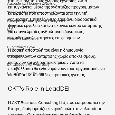
στους ευρωπαϊκούς χώρους εργασίας. Αυτό 
Αειφορία και Πράσινη Ενέργεια
επιτυγχάνεται μέσω της ανάπτυξης προγραμμάτων 
Ψηφιακό Μάρκετινγκ
κατάρτισης που υποστηρίζονται από τεχνητή 
νοημοσύνη. Επιπλέον, περιλαμβάνει διαδραστικά 
Βιωσιμότητα και Πράσινη Ενέργεια
ψηφιακά εργαλεία και ένα εικονικό κέντρο κατάρτισης 
ΙΔΣ
για επαγγελματίες ανθρώπινου δυναμικού, 
εκπαιδευτικούς και ηγέτες επιχειρήσεων. 
Πράσινη Στρατηγική
Ευρωπαϊκά Έργα
Η βασική αποστολή του είναι η δημιουργία 
Erasmus+
περιβαλλόντων κατάρτισης χωρίς αποκλεισμούς, 
διαφανών και ανθρωποκεντρικών. Αυτά τα 
Εκπαίδευση και Ανάπτυξη
περιβάλλοντα θα ενδυναμώνουν τους οργανισμούς να 
Εκπαίδευση και Κατάρτιση
υιοθετήσουν υπεύθυνες πρακτικές ηγεσίας.
CKT's Role in LeadDEI
Η CKT Business Consulting Ltd, που εκπροσωπεί την 
Κύπρο, διαδραματίζει κεντρικό ρόλο στην υλοποίηση 