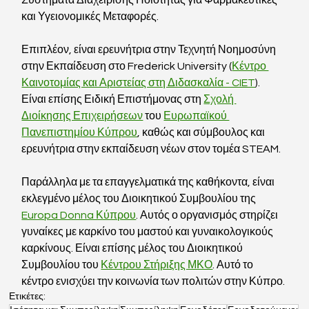
Συστήματα Διαχείρισης Ποιότητας για Φαρμακευτικές 
και Υγειονομικές Μεταφορές.
Επιπλέον, είναι ερευνήτρια στην Τεχνητή Νοημοσύνη 
στην Εκπαίδευση στο Frederick University (
Κέντρο 
Καινοτομίας και Αριστείας στη Διδασκαλία - CIET
). 
Είναι επίσης Ειδική Επιστήμονας στη 
Σχολή 
Διοίκησης Επιχειρήσεων
 του 
Ευρωπαϊκού 
Πανεπιστημίου Κύπρου
, καθώς και σύμβουλος και 
ερευνήτρια στην εκπαίδευση νέων στον τομέα STEAM.
Παράλληλα με τα επαγγελματικά της καθήκοντα, είναι 
εκλεγμένο μέλος του Διοικητικού Συμβουλίου της 
Europa Donna Κύπρου
. Αυτός ο οργανισμός στηρίζει 
γυναίκες με καρκίνο του μαστού και γυναικολογικούς 
καρκίνους. Είναι επίσης μέλος του Διοικητικού 
Συμβουλίου του 
Κέντρου Στήριξης ΜΚΟ
. Αυτό το 
κέντρο ενισχύει την κοινωνία των πολιτών στην Κύπρο.
Ετικέτες: