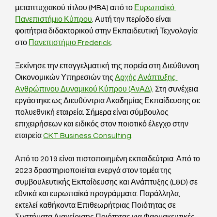
μεταπτυχιακού τίτλου (MBA) από το 
Ευρωπαϊκό 
Πανεπιστήμιο Κύπρου
. Αυτή την περίοδο είναι 
φοιτήτρια διδακτορικού στην Εκπαιδευτική Τεχνολογία 
στο 
Πανεπιστήμιο Frederick
.
Ξεκίνησε την επαγγελματική της πορεία στη Διεύθυνση 
Οικονομικών Υπηρεσιών της 
Αρχής Ανάπτυξης 
Ανθρώπινου Δυναμικού Κύπρου (ΑνΑΔ)
. Στη συνέχεια 
εργάστηκε ως Διευθύντρια Ακαδημίας Εκπαίδευσης σε 
πολυεθνική εταιρεία. Σήμερα είναι σύμβουλος 
επιχειρήσεων και ειδικός στον ποιοτικό έλεγχο στην 
εταιρεία 
CKT Business Consulting
. 
Από το 2019 είναι πιστοποιημένη εκπαιδεύτρια. Από το 
2023 δραστηριοποιείται ενεργά στον τομέα της 
συμβουλευτικής Εκπαίδευσης και Ανάπτυξης (L&D) σε 
εθνικά και ευρωπαϊκά προγράμματα. Παράλληλα, 
εκτελεί καθήκοντα Επιθεωρήτριας Ποιότητας σε 