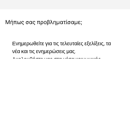
Μήπως σας προβληματίσαμε;
Ενημερωθείτε για τις τελευταίες εξελίξεις, τα 
νέα και τις ενημερώσεις μας.
Ακολουθήστε μας στα μέσα κοινωνικής 
δικτύωσης, εγγραφείτε στο ενημερωτικό μας 
δελτίο και γίνετε μέλος της κοινότητάς μας για 
να παραμείνετε συνδεδεμένοι και να γίνετε 
μέρος του ταξιδιού μας.
Email
*