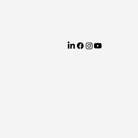
ογράμματα Κατάρτισης
Κλιματική Αλλαγή
ουλευτική Επιχειρήσεων
Συμβουλευτική Επιχειρήσεων
Ψηφιακό Μάρκετινγκ
Ενέργεια
Ψηφιακό Μάρκετινγκ
Εκπαίδευση και Ανάπτυξη