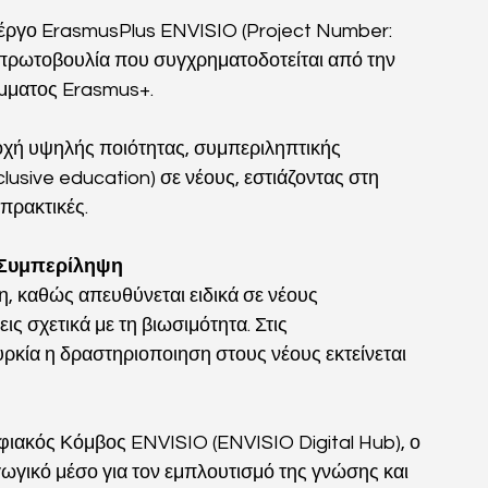
 έργο ErasmusPlus ENVISIO (Project Number: 
ρωτοβουλία που συγχρηματοδοτείται από την 
μματος Erasmus+.
οχή υψηλής ποιότητας, συμπεριληπτικής 
clusive education) σε νέους, εστιάζοντας στη 
 πρακτικές.
η Συμπερίληψη
η, καθώς απευθύνεται ειδικά σε νέους 
ς σχετικά με τη βιωσιμότητα. Στις 
υρκία η δραστηριοποιηση στους νέους εκτείνεται 
ιακός Κόμβος ENVISIO (ENVISIO Digital Hub), ο 
αγωγικό μέσο για τον εμπλουτισμό της γνώσης και 