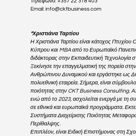
Τηλέφωνο: +357 22 318 403
Email: 
info@cktbusiness.com
*Χριστιάνα Ταρτίου
Η Χριστιάνα Ταρτίου είναι κάτοχος Πτυχίου
Κύπρου και MBA από το Ευρωπαϊκό Πανεπιστ
διδάκτορας στην Εκπαιδευτική Τεχνολογία σ
Ξεκίνησε την επαγγελματική της πορεία στη
Ανθρώπινου Δυναμικού και εργάστηκε ως Δι
πολυεθνική εταιρεία. Σήμερα, είναι σύμβου
ποιότητας στην CKT Business Consulting. Απ
ενώ από το 2023, ασχολείται ενεργά με τη 
σε εθνικά και ευρωπαϊκά προγράμματα. Εκτε
Συστήματα Διαχείρισης Ποιότητας Μεταφορ
Περίθαλψης.
Επιπλέον, είναι Ειδική Επιστήμονας στη Σχ