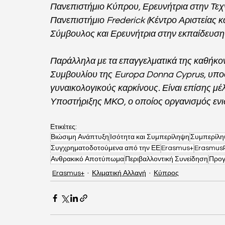
Πανεπιστήμιο Κύπρου, Ερευνήτρια στην Τε
Πανεπιστήμιο Frederick (Κέντρο Αριστείας κα
Σύμβουλος και Ερευνήτρια στην εκπαίδευσ
Παράλληλα με τα επαγγελματικά της καθήκοντ
Συμβουλίου της Europa Donna Cyprus, υποστ
γυναικολογικούς καρκίνους. Είναι επίσης μέ
Υποστήριξης ΜΚΟ, ο οποίος οργανισμός ενι
Ετικέτες:
Βιώσιμη Ανάπτυξη
Ισότητα και Συμπερίληψη
Συμπερίλ
Συγχρηματοδοτούμενα από την ΕΕ
Erasmus+
ErasmusP
Ανθρακικό Αποτύπωμα
Περιβαλλοντική Συνείδηση
Προγ
Erasmus+
Κλιματική Αλλαγή
Κύπρος