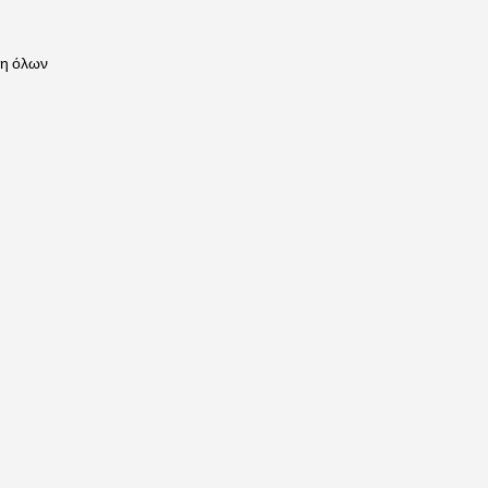
η όλων