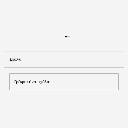
Σχόλια
Γράψτε ένα σχόλιο...
Δελτίο Τύπου: Έργο ErasmusPlus AWARD