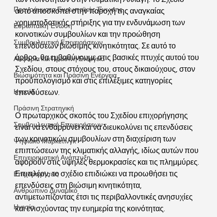
Προγράμματα Ευρωπαϊκής Ένωσης
αυτό αποσκοπεί στην παροχή της αναγκαίας 
χρηματοδοτικής στήριξης για την ενδυνάμωση των 
Ευρωπαϊκή Ένωση
κοινοτικών συμβουλίων και την προώθηση 
Συμβουλευτική Επιχειρήσεων
επενδύσεων βιώσιμης κινητικότητας. Σε αυτό το 
άρθρο, θα εμβαθύνουμε στις βασικές πτυχές αυτού του 
Αειφορία και Πράσινη Ενέργεια
Σχεδίου, στους στόχους του, στους δικαιούχους, στον 
Βιωσιμότητα και Πράσινη Ενέργεια
προϋπολογισμό και στις επιλέξιμες κατηγορίες 
Ηγεσία
επενδύσεων.
Πράσινη Στρατηγική
Ο πρωταρχικός σκοπός του Σχεδίου επιχορήγησης 
Συμβουλευτική Επιχειρήσεων
είναι να ενθαρρύνει και να διευκολύνει τις επενδύσεις 
των κοινοτικών συμβουλίων στη διαχείριση των 
Ψηφιακό Μάρκετινγκ
επιπτώσεων της κλιματικής αλλαγής, ιδίως αυτών που 
Επιχειρηματική Ανάπτυξη
αφορούν στις υψηλές θερμοκρασίες και τις πλημμύρες. 
Επιπλέον, το σχέδιο επιδιώκει να προωθήσει τις 
Επιχορηγήσεις
επενδύσεις στη βιώσιμη κινητικότητα, 
Ανθρώπινο Δυναμικό
αντιμετωπίζοντας έτσι τις περιβαλλοντικές ανησυχίες 
Ηγεσία
και ενισχύοντας την ευημερία της κοινότητας.