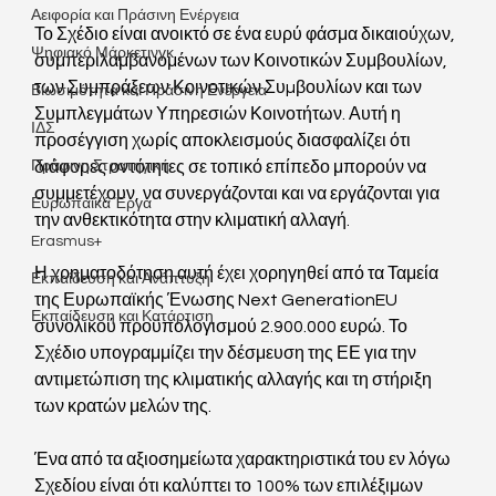
Αειφορία και Πράσινη Ενέργεια
Το Σχέδιο είναι ανοικτό σε ένα ευρύ φάσμα δικαιούχων, 
Ψηφιακό Μάρκετινγκ
συμπεριλαμβανομένων των Κοινοτικών Συμβουλίων, 
των Συμπράξεων Κοινοτικών Συµβουλίων και των 
Βιωσιμότητα και Πράσινη Ενέργεια
Συμπλεγμάτων Υπηρεσιών Κοινοτήτων. Αυτή η 
ΙΔΣ
προσέγγιση χωρίς αποκλεισμούς διασφαλίζει ότι 
Πράσινη Στρατηγική
διάφορες οντότητες σε τοπικό επίπεδο μπορούν να 
συμμετέχουν, να συνεργάζονται και να εργάζονται για 
Ευρωπαϊκά Έργα
την ανθεκτικότητα στην κλιματική αλλαγή.
Erasmus+
Η χρηματοδότηση αυτή έχει χορηγηθεί από τα Ταμεία 
Εκπαίδευση και Ανάπτυξη
της Ευρωπαϊκής Ένωσης Next GenerationEU 
Εκπαίδευση και Κατάρτιση
συνολικού προϋπολογισμού 2.900.000 ευρώ. Το 
Σχέδιο υπογραμμίζει την δέσμευση της ΕΕ για την 
αντιμετώπιση της κλιματικής αλλαγής και τη στήριξη 
των κρατών μελών της.
Ένα από τα αξιοσημείωτα χαρακτηριστικά του εν λόγω 
Σχεδίου είναι ότι καλύπτει το 100% των επιλέξιμων 