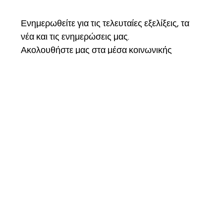
Ενημερωθείτε για τις τελευταίες εξελίξεις, τα 
νέα και τις ενημερώσεις μας.
Ακολουθήστε μας στα μέσα κοινωνικής 
δικτύωσης, εγγραφείτε στο ενημερωτικό μας 
δελτίο και γίνετε μέλος της κοινότητάς μας για 
να παραμείνετε συνδεδεμένοι και να γίνετε 
μέρος του ταξιδιού μας.
Email
*
Εγγραφή