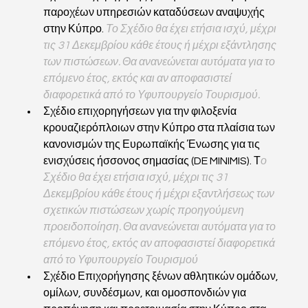
παροχέων υπηρεσιών καταδύσεων αναψυχής 
στην Κύπρο. 
Το Σχέδιο θα έχει ετήσια ισχύ, μέχρι 
τις 31 Δεκεμβρίου κάθε έτους ή μέχρι εξάντλησης 
των πιστώσεων. Θα ανανεώνεται αυτόματα για το 
επόμενο έτος, εκτός και αν αποφασιστεί 
διαφορετικά από το Υφυπουργείο Τουρισμού.
Σχέδιο επιχορηγήσεων για την φιλοξενία 
κρουαζιερόπλοιων στην Κύπρο στα πλαίσια των 
κανονισμών της Ευρωπαϊκής Ένωσης για τις 
ενισχύσεις ήσσονος σημασίας (DE MINIMIS). Τ
ο 
Σχέδιο θα έχει ετήσια ισχύ, μέχρι τις 31 
Δεκεμβρίου κάθε έτους ή μέχρι εξαντλήσεως των 
σχετικών πιστώσεων χωρίς προηγούμενη 
προειδοποίηση. Θα ανανεώνεται αυτόματα για το 
επόμενο έτος, εκτός αν αποφασιστεί διαφορετικά 
από το Υφυπουργείο Τουρισμού
Σχέδιο Επιχορήγησης ξένων αθλητικών ομάδων, 
ομίλων, συνδέσμων, και ομοσπονδιών για 