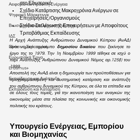
στο Εξωτερικό
Αειφορία και Πράσινη Ενέργεια
Σχέδιο Κατάρτισης Μακροχρόνια Ανέργων σε 
Ψηφιακό Μάρκετινγκ
Επιχειρήσεις/Οργανισμούς
Σχέδιο Στελέχωσης Επιχειρήσεων με Αποφοίτους 
Βιωσιμότητα και Πράσινη Ενέργεια
Τριτοβάθμιας Εκπαίδευσης
ΙΔΣ
Η Αρχή Ανάπτυξης Ανθρώπινου Δυναμικού Κύπρου (ΑνΑΔ) 
είναι νομικό πρόσωπο 
δημοσίου δικαίου
 που ξεκίνησε το 
Πράσινη Στρατηγική
έργο της το 1979. Την 1η Νοεμβρίου 1999 τέθηκε σε ισχύ ο 
Ευρωπαϊκά Έργα
περί Ανάπτυξης Ανθρώπινου Δυναμικού Νόμος αρ.125(Ι) του 
1999.
Erasmus+
Αποστολή της ΑνΑΔ είναι η δημιουργία των προϋποθέσεων για 
Εκπαίδευση και Ανάπτυξη
προγραμματισμένη και συστηματική κατάρτιση και ανάπτυξη 
του ανθρώπινου δυναμικού της Κύπρου, σε όλα τα επίπεδα και 
Εκπαίδευση και Κατάρτιση
σε όλους τους τομείς, για την ικανοποίηση των αναγκών της 
οικονομίας μέσα στα πλαίσια της κοινωνικής και οικονομικής 
πολιτικής του κράτους.
Υπουργείο Ενέργειας, Εμπορίου 
και Βιομηχανίας