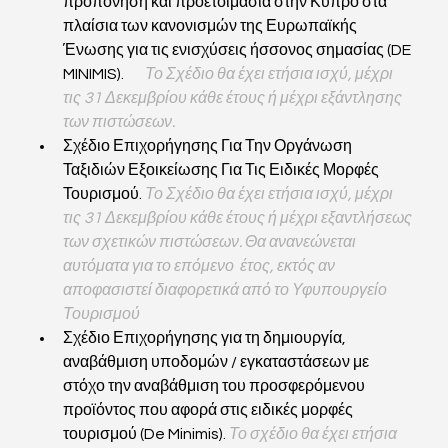
προπόνηση και προετοιμασία στην Κύπρο στα 
πλαίσια των κανονισμών της Ευρωπαϊκής 
Ένωσης για τις ενισχύσεις ήσσονος σημασίας (DE 
MINIMIS).       
Το Σχέδιο θα έχει ετήσια ισχύ, μέχρι 
τις 31 Δεκεμβρίου κάθε έτους ή μέχρι εξάντλησης 
των πιστώσεων.
Σχέδιο Επιχορήγησης Για Την Οργάνωση 
Ταξιδιών Εξοικείωσης Για Τις Ειδικές Μορφές 
Τουρισμού. 
Το Σχέδιο θα έχει ετήσια ισχύ, μέχρι 
τις 31 Δεκεμβρίου κάθε έτους ή μέχρι εξαντλήσεως 
των σχετικών πιστώσεων. Θα ανανεώνεται 
αυτόματα για το επόμενο  έτος, εκτός αν 
αποφασιστεί διαφορετικά από το Υφυπουργείο 
Τουρισμού
Σχέδιο Επιχορήγησης για τη δημιουργία, 
αναβάθμιση υποδομών / εγκαταστάσεων με 
στόχο την αναβάθμιση του προσφερόμενου 
προϊόντος που αφορά στις ειδικές μορφές 
τουρισμού (De Minimis). 
Το σχέδιο θα έχει ετήσια 