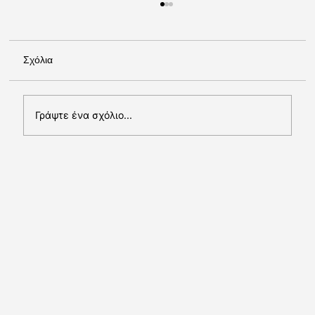
Σχόλια
Σχέδια & Επιχορηγήσεις
Γράψτε ένα σχόλιο...