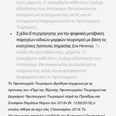
ισχύ, μέχρι τις 31 Δεκεμβρίου κάθε έτους ή μέχρι 
εξάντλησης των πιστώσεων. Θα ανανεώνεται 
αυτόματα για το επόμενο έτος εκτός και αν 
αποφασιστεί διαφορετικά από το Υφυπουργείο 
Τουρισμού.
Σχέδιο Επιχορήγησης για την ψηφιακή μετάβαση 
παροχέων ειδικών μορφών τουρισμού με βάση τις 
ενισχύσεις ήσσονος σημασίας (De Minimis). 
Το 
σχέδιο θα έχει ετήσια ισχύ, μέχρι τις 31 
Δεκεμβρίου κάθε έτους ή μέχρι εξάντλησης των 
πιστώσεων. Θα ανανεώνεται αυτόματα για το 
επόμενο έτος εκτός και αν αποφασιστεί 
διαφορετικά από το Υφυπουργείο
.
Το Υφυπουργείο Τουρισμού ιδρύθηκε σύμφωνα με τις 
πρόνοιες του «Περί της Ίδρυσης Υφυπουργείου Τουρισμού και 
Διορισμού Υφυπουργού Τουρισμού παρά τω Προέδρω και 
Συναφών Θεμάτων Νόμου του 2018» (Ν. 123(I)/2018), ο 
οποίος τέθηκε σε ισχύ στις 2 Ιανουαρίου 2019. Το 
Υφυπουργείο αποτελεί μετεξέλιξη του Κυπριακού Οργανισμού 