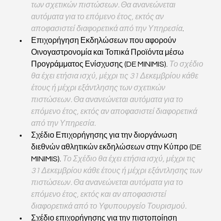
των σχετικών πιστώσεων. Θα ανανεώνεται 
αυτόματα για το επόμενο έτος, εκτός αν 
αποφασιστεί διαφορετικά από την Υπηρεσία
.
Επιχορήγηση Εκδηλώσεων που αφορούν 
Οινογαστρονομία και Τοπικά Προϊόντα μέσω 
Προγράμματος Ενίσχυσης (DE MINIMIS). 
Το σχέδιο 
θα έχει ετήσια ισχύ, μέχρι τις 31 Δεκεμβρίου κάθε 
έτους ή μέχρι εξάντλησης των σχετικών 
πιστώσεων. Θα ανανεώνεται αυτόματα για το 
επόμενο έτος, εκτός αν αποφασιστεί διαφορετικά 
από την Υπηρεσία.
Σχέδιο Επιχορήγησης για την διοργάνωση 
διεθνών αθλητικών εκδηλώσεων στην Κύπρο (DE 
MINIMIS). 
Το Σχέδιο θα έχει ετήσια ισχύ, μέχρι τις 
31 Δεκεμβρίου κάθε έτους ή μέχρι εξάντλησης των 
πιστώσεων. Θα ανανεώνεται αυτόματα για το 
επόμενο έτος, εκτός και αν αποφασιστεί 
διαφορετικά από το Υφυπουργείο Τουρισμού.
Σχέδιο επιχορήγησης για την πιστοποίηση 