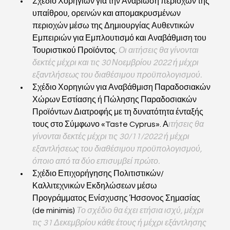
Σχέδιο Χορηγιών για την Αναβίωση περιοχών της 
υπαίθρου, ορεινών και απομακρυσμένων 
περιοχών μέσω της Δημιουργίας Αυθεντικών 
Εμπειριών για Εμπλουτισμό και Αναβάθμιση του 
Τουριστικού Προϊόντος. 
Οι αιτήσεις θα γίνονται 
δεκτές μέχρι και τις 30 Νοεμβρίου 2022 ή μέχρι   
εξαντλήσεως του διαθέσιμου προϋπολογισμού.
Σχέδιο Χορηγιών για Αναβάθμιση Παραδοσιακών 
Χώρων Εστίασης ή Πώλησης Παραδοσιακών 
Προϊόντων Διατροφής με τη δυνατότητα ένταξής 
τους στο Σύμφωνο «Taste Cyprus». Α
ιτήσεις θα 
γίνονται δεκτές μέχρι τις 30/11/2022 ή μέχρι 
εξαντλήσεως του διαθέσιμου προϋπολογισμού, 
όποιο από τα δύο επισυμβεί πρώτο.
Σχέδιο Επιχορήγησης Πολιτιστικών/
Καλλιτεχνικών Εκδηλώσεων μέσω 
Προγράμματος Ενίσχυσης Ήσσονος Σημασίας 
(de minimis) 
Το σχέδιο θα έχει ετήσια ισχύ, μέχρι 
τις 31 Δεκεμβρίου κάθε έτους ή μέχρι εξάντλησης 