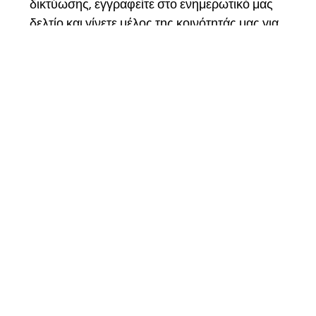
δικτύωσης, εγγραφείτε στο ενημερωτικό μας 
δελτίο και γίνετε μέλος της κοινότητάς μας για 
να παραμείνετε συνδεδεμένοι και να γίνετε 
μέρος του ταξιδιού μας.
Email
*
Εγγραφή