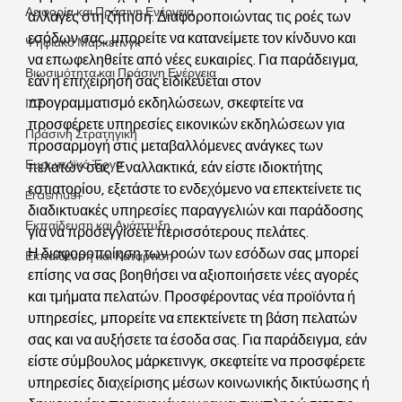
Αειφορία και Πράσινη Ενέργεια
αλλαγές στη ζήτηση. Διαφοροποιώντας τις ροές των 
εσόδων σας, μπορείτε να κατανείμετε τον κίνδυνο και 
Ψηφιακό Μάρκετινγκ
να επωφεληθείτε από νέες ευκαιρίες. Για παράδειγμα, 
Βιωσιμότητα και Πράσινη Ενέργεια
εάν η επιχείρησή σας ειδικεύεται στον 
προγραμματισμό εκδηλώσεων, σκεφτείτε να 
ΙΔΣ
προσφέρετε υπηρεσίες εικονικών εκδηλώσεων για 
Πράσινη Στρατηγική
προσαρμογή στις μεταβαλλόμενες ανάγκες των 
Ευρωπαϊκά Έργα
πελατών σας. Εναλλακτικά, εάν είστε ιδιοκτήτης 
εστιατορίου, εξετάστε το ενδεχόμενο να επεκτείνετε τις 
Erasmus+
διαδικτυακές υπηρεσίες παραγγελιών και παράδοσης 
Εκπαίδευση και Ανάπτυξη
για να προσεγγίσετε περισσότερους πελάτες.
Η διαφοροποίηση των ροών των εσόδων σας μπορεί 
Εκπαίδευση και Κατάρτιση
επίσης να σας βοηθήσει να αξιοποιήσετε νέες αγορές 
και τμήματα πελατών. Προσφέροντας νέα προϊόντα ή 
υπηρεσίες, μπορείτε να επεκτείνετε τη βάση πελατών 
σας και να αυξήσετε τα έσοδα σας. Για παράδειγμα, εάν 
είστε σύμβουλος μάρκετινγκ, σκεφτείτε να προσφέρετε 
υπηρεσίες διαχείρισης μέσων κοινωνικής δικτύωσης ή 