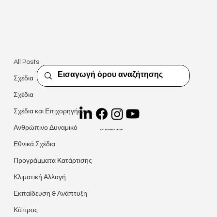
All Posts
Christiana Kyriacou
14 Φεβ 2023
διαβάστηκε 4 λεπτά
All Posts
5 Στρατηγικές για να Ενισχύσετε την
Σχέδια
Ανθεκτικότητα της Επιχείρησής σας
Σχέδια
σε αβέβαιες περιόδους
Σχέδια και Επιχορηγήσεις
Ανθρώπινο Δυναμικό
CKT BUSINESS GROUP
Εθνικά Σχέδια
Προγράμματα Κατάρτισης
Κλιματική Αλλαγή
Εκπαίδευση & Ανάπτυξη
Κύπρος