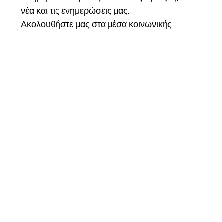
νέα και τις ενημερώσεις μας.
Ακολουθήστε μας στα μέσα κοινωνικής 
δικτύωσης, εγγραφείτε στο ενημερωτικό μας 
δελτίο και γίνετε μέλος της κοινότητάς μας για 
να παραμείνετε συνδεδεμένοι και να γίνετε 
μέρος του ταξιδιού μας.
Email
*
Εγγραφή