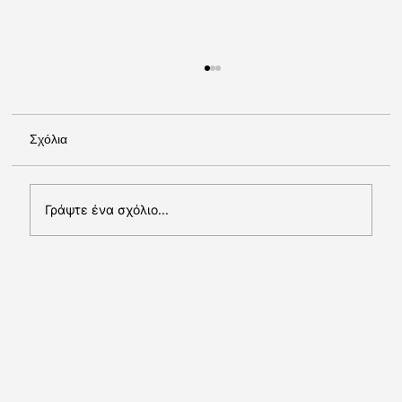
Σχόλια
Γράψτε ένα σχόλιο...
Γιατί η βιωσιμότητα και η πράσινη ενέργεια
είναι απαραίτητες για τις σύγχρονες
επιχειρήσεις