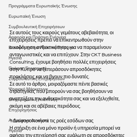
Προγράμματα Ευρωπαϊκής Ένωσης
Ευρωπαϊκή Ένωση
Συμβουλευτική Επιχειρήσεων
Σε αυτούς τους καιρούς γεμάτους αβεβαιότητα, οι 
Αειφορία και Πράσινη Ενέργεια
επιχειρήσεις πρέπει να επικεντρωθούν στην 
οικοδόμηση ανθεκτικότητας για να παραμείνουν 
Βιωσιμότητα και Πράσινη Ενέργεια
ανταγωνιστικές και να επιτύχουν. Στην CKT Business 
Ηγεσία
Consulting, έχουμε βοηθήσει πολλές επιχειρήσεις 
Πράσινη Στρατηγική
στην Κύπρο να ξεπεράσουν απροσδόκητες 
προκλήσεις και να βγουν πιο δυνατές.
Συμβουλευτική Επιχειρήσεων
Σε αυτό το άρθρο, μοιραζόμαστε πέντε βασικές 
Ψηφιακό Μάρκετινγκ
στρατηγικές που μπορούν να σας βοηθήσουν να 
αναπτύξετε την ανθεκτικότητα σας και να εξελιχθείτε, 
Επιχειρηματική Ανάπτυξη
ακόμη και σε αβέβαιες περιόδους.
Επιχορηγήσεις
Ανθρώπινο Δυναμικό
1.Διαφοροποιήστε τις ροές εσόδων σας
Η στήριξη σε ένα μόνο προϊόν ή υπηρεσία μπορεί να 
Ηγεσία
αφήσει την επιχείρησή σας ευάλωτη σε απροσδόκητες 