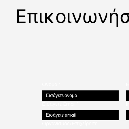
Επικοινωνή
Όνομα
*
Ε
Εισάγετε Email
*
I
Οργανισμός/Επιχείρηση