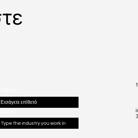
στε
πίθετο
*
ndustry