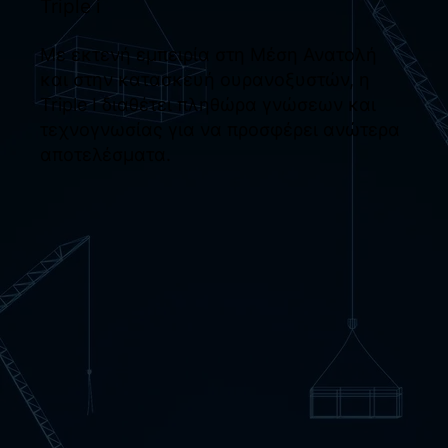
Triple i
Με εκτενή εμπειρία στη Μέση Ανατολή
και στην κατασκευή ουρανοξυστών, η
Triple I διαθέτει πληθώρα γνώσεων και
τεχνογνωσίας για να προσφέρει ανώτερα
αποτελέσματα.