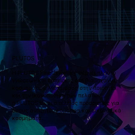
PLUTOS
Η PLUTOS Fine Jewellery φέρνει πλούτο
γνώσεων και εμπειρίας στη βιομηχανία
κοσμημάτων. Με έμφαση στην ποιότητα
και την ικανοποίηση των πελατών,
η PLUTOS είναι ο τέλειος προορισμός για
όσους αναζητούν όμορφα και οικονομικά
κοσμήματα.