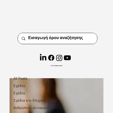
Insights
Short. Precise. Effective.
CKT BUSINESS GROUP
Επιχειρηματική Ανάπτυξη
All Posts
Σχέδια
Σχέδια
Σχέδια και Επιχορηγήσεις
Ανθρώπινο Δυναμικό