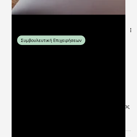
7 Φεβ 2023
διαβάστηκε 2 λεπτά
Συμβουλευτική Επιχειρήσεων
Μεγιστοποίηση για
Επιχειρηματική Επιτυχία μέσω
Συμβουλευτικών Υπηρεσιών:
Οφέλη και Πλεονεκτήματα
Οι σύμβουλοι επιχειρήσεων διαδραματίζουν
σημαντικό ρόλο βοηθώντας τους οργανισμούς και τις
εταιρείες να επιτύχουν τους στόχους και να...