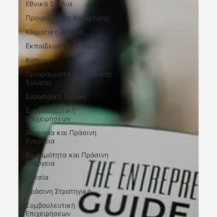
Εθνικά Σχέδια
Προγράμματα Κατάρτισης
Κλιματική Αλλαγή
Εκπαίδευση & Ανάπτυξη
Κύπρος
Προγράμματα Ευρωπαϊκής
Ένωσης
Ευρωπαϊκή Ένωση
Συμβουλευτική
Επιχειρήσεων
Αειφορία και Πράσινη
Ενέργεια
Βιωσιμότητα και Πράσινη
Ενέργεια
Ηγεσία
Πράσινη Στρατηγική
Συμβουλευτική
Επιχειρήσεων