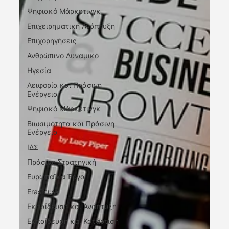
Ψηφιακό Μάρκετινγκ
Επιχειρηματική Ανάπτυξη
Επιχορηγήσεις
Ανθρώπινο Δυναμικό
Ηγεσία
Αειφορία και Πράσινη
Ενέργεια
Ψηφιακό Μάρκετινγκ
Βιωσιμότητα και Πράσινη
Ενέργεια
ΙΔΣ
Πράσινη Στρατηγική
Ευρωπαϊκά Έργα
Erasmus+
Εκπαίδευση και Ανάπτυξη
Εκπαίδευση και Κατάρτιση