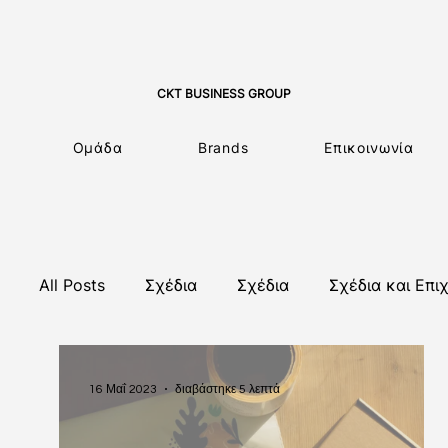
CKT BUSINESS GROUP
Ομάδα
Brands
Επικοινωνία
All Posts
Σχέδια
Σχέδια
Σχέδια και Επι
Εθνικά Σχέδια
Προγράμματα Κατάρτισης
16 Μαΐ 2023
διαβάστηκε 5 λεπτά
Κύπρος
Προγράμματα Ευρωπαϊκής Ένωσης