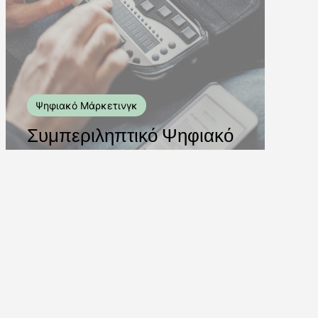
η και Ανάπτυξη
Ψηφιακό Μάρκετινγκ
Συμπεριληπτικό Ψηφιακό
Μάρκετινγκ