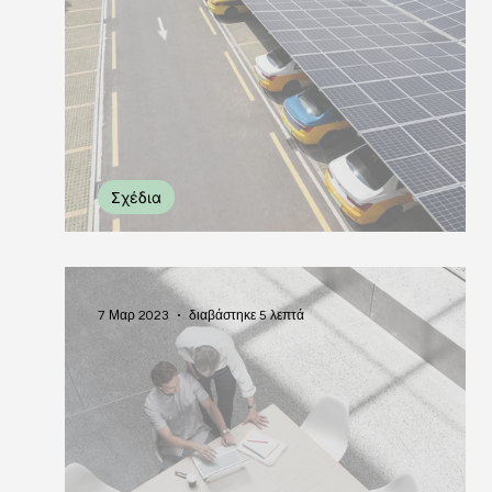
Ευρωπαϊκά Έργα
Erasmus+
Εκπαίδευσ
Σχέδια
Σχέδια & Επιχορηγήσεις
7 Μαρ 2023
διαβάστηκε 5 λεπτά