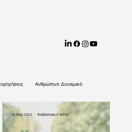
χορηγήσεις
Ανθρώπινο Δυναμικό
Κλιματική Αλλαγή
Εκπαίδευση & Ανάπτυξη
18 Απρ 2023
διαβάστηκε 4 λεπτά
Ευρωπαϊκή Ένωση