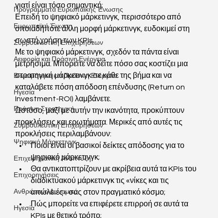
γιατί είναι τόσο σημαντική;
Προγράμματα Ευρωπαϊκής Ένωσης
Επειδή το ψηφιακό μάρκετινγκ, περισσότερο από 
Ευρωπαϊκή Ένωση
οποιαδήποτε άλλη μορφή μάρκετινγκ, ευδοκιμεί στη 
σωστή χρήση των KPIs. 
Συμβουλευτική Επιχειρήσεων
Με το ψηφιακό μάρκετινγκ, σχεδόν τα πάντα είναι 
Αειφορία και Πράσινη Ενέργεια
μετρήσιμα. Μπορείτε να δείτε πόσο σας κοστίζει μια 
στρατηγική μάρκετινγκ σε κάθε της βήμα και να 
Βιωσιμότητα και Πράσινη Ενέργεια
καταλάβετε πόση απόδοση επένδυσης (Return on 
Ηγεσία
Investment-ROI) λαμβάνετε. 
Πράσινη Στρατηγική
Ωστόσο, μαζί με αυτήν την ικανότητα, προκύπτουν 
προκλήσεις και ερωτήματα. Μερικές από αυτές τις 
Συμβουλευτική Επιχειρήσεων
προκλήσεις περιλαμβάνουν:
Ψηφιακό Μάρκετινγκ
Ποιοι είναι οι βασικοί δείκτες απόδοσης για το 
ψηφιακό μάρκετινγκ; 
Επιχειρηματική Ανάπτυξη
Θα αντικατοπτρίζουν με ακρίβεια αυτά τα KPIs του 
Επιχορηγήσεις
διαδικτυακού μάρκετινγκ τις «νίκες και τις 
Ανθρώπινο Δυναμικό
απώλειές» σας στον πραγματικό κόσμο; 
Πώς μπορείτε να επιφέρετε επιρροή σε αυτά τα 
Ηγεσία
KPIs με θετικό τρόπο;