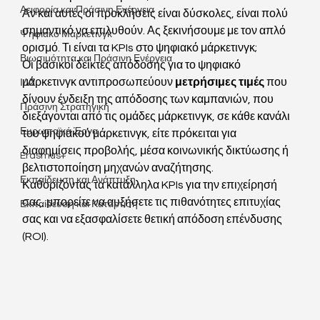
Αειφορία και Πράσινη Ενέργεια
Αν και αυτές οι προκλήσεις είναι δύσκολες, είναι πολύ 
σημαντικό να επιλυθούν. Ας ξεκινήσουμε με τον απλό 
Ψηφιακό Μάρκετινγκ
ορισμό. Τι είναι τα KPIs στο ψηφιακό μάρκετινγκ; 
Βιωσιμότητα και Πράσινη Ενέργεια
Οι βασικοί δείκτες απόδοσης για το ψηφιακό 
μάρκετινγκ αντιπροσωπεύουν 
μετρήσιμες τιμές
 που 
ΙΔΣ
δίνουν ένδειξη της απόδοσης των καμπανιών, που 
Πράσινη Στρατηγική
διεξάγονται από τις ομάδες μάρκετινγκ, σε κάθε κανάλι 
Ευρωπαϊκά Έργα
του ψηφιακού μάρκετινγκ, είτε πρόκειται για 
διαφημίσεις προβολής, μέσα κοινωνικής δικτύωσης ή 
Erasmus+
βελτιστοποίηση μηχανών αναζήτησης.
Εκπαίδευση και Ανάπτυξη
Καθορίζοντας τα κατάλληλα KPIs για την επιχείρησή 
σας, μπορείτε να αυξήσετε τις πιθανότητες επιτυχίας 
Εκπαίδευση και Κατάρτιση
σας και να εξασφαλίσετε θετική απόδοση επένδυσης 
(ROI).