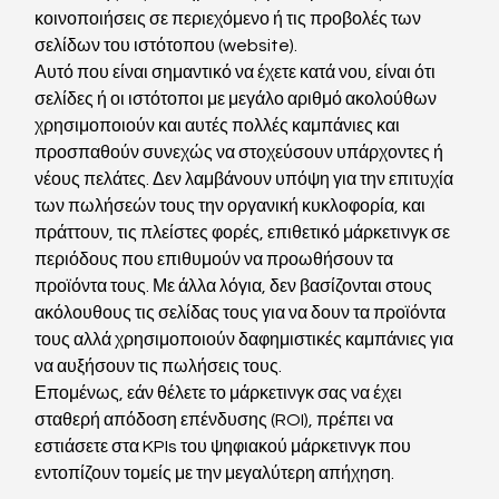
κοινοποιήσεις σε περιεχόμενο ή τις προβολές των 
σελίδων του ιστότοπου (website). 
Αυτό που είναι σημαντικό να έχετε κατά νου, είναι ότι 
σελίδες ή οι ιστότοποι με μεγάλο αριθμό ακολούθων 
χρησιμοποιούν και αυτές πολλές καμπάνιες και 
προσπαθούν συνεχώς να στοχεύσουν υπάρχοντες ή 
νέους πελάτες. Δεν λαμβάνουν υπόψη για την επιτυχία 
των πωλήσεών τους την οργανική κυκλοφορία, και 
πράττουν, τις πλείστες φορές, επιθετικό μάρκετινγκ σε 
περιόδους που επιθυμούν να προωθήσουν τα 
προϊόντα τους. Με άλλα λόγια, δεν βασίζονται στους 
ακόλουθους τις σελίδας τους για να δουν τα προϊόντα 
τους αλλά χρησιμοποιούν δαφημιστικές καμπάνιες για 
να αυξήσουν τις πωλήσεις τους.
Επομένως, εάν θέλετε το μάρκετινγκ σας να έχει 
σταθερή απόδοση επένδυσης (ROI), πρέπει να 
εστιάσετε στα KPIs του ψηφιακού μάρκετινγκ που 
εντοπίζουν τομείς με την μεγαλύτερη απήχηση. 