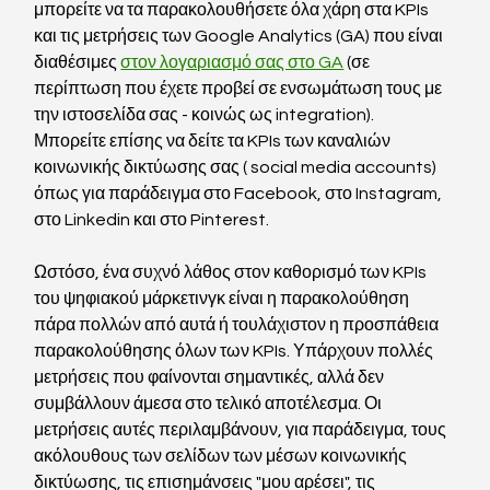
μπορείτε να τα παρακολουθήσετε όλα χάρη στα KPIs 
και τις μετρήσεις των Google Analytics (GA) που είναι 
διαθέσιμες 
στον λογαριασμό σας στο GA
 (σε 
περίπτωση που έχετε προβεί σε ενσωμάτωση τους με 
την ιστοσελίδα σας - κοινώς ως integration).
Μπορείτε επίσης να δείτε τα KPIs των καναλιών 
κοινωνικής δικτύωσης σας ( social media accounts) 
όπως για παράδειγμα στο Facebook, στο Instagram, 
στο Linkedin και στο Pinterest.
Ωστόσο, ένα συχνό λάθος στον καθορισμό των KPIs 
του ψηφιακού μάρκετινγκ είναι η παρακολούθηση 
πάρα πολλών από αυτά ή τουλάχιστον η προσπάθεια 
παρακολούθησης όλων των KPIs. Υπάρχουν πολλές 
μετρήσεις που φαίνονται σημαντικές, αλλά δεν 
συμβάλλουν άμεσα στο τελικό αποτέλεσμα. Οι 
μετρήσεις αυτές περιλαμβάνουν, για παράδειγμα, τους 
ακόλουθους των σελίδων των μέσων κοινωνικής 
δικτύωσης, τις επισημάνσεις "μου αρέσει", τις 