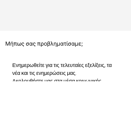
Μήπως σας προβληματίσαμε;
Ενημερωθείτε για τις τελευταίες εξελίξεις, τα 
νέα και τις ενημερώσεις μας.
Ακολουθήστε μας στα μέσα κοινωνικής 
δικτύωσης, εγγραφείτε στο ενημερωτικό μας 
δελτίο και γίνετε μέλος της κοινότητάς μας για 
να παραμείνετε συνδεδεμένοι και να γίνετε 
μέρος του ταξιδιού μας.