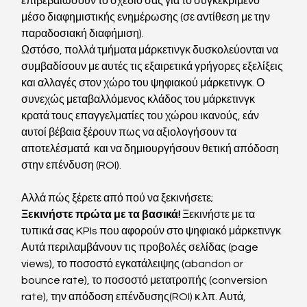
επιβεβαιώσουν το σχέδιο σας για το συγκεκριμένο 
μέσο διαφημιστικής ενημέρωσης (σε αντίθεση με την 
παραδοσιακή διαφήμιση).
Ωστόσο, πολλά τμήματα μάρκετινγκ δυσκολεύονται να 
συμβαδίσουν με αυτές τις εξαιρετικά γρήγορες εξελίξεις 
και αλλαγές στον χώρο του ψηφιακού μάρκετινγκ. Ο 
συνεχώς μεταβαλλόμενος κλάδος του μάρκετινγκ 
κρατά τους επαγγελματίες του χώρου ικανούς, εάν 
αυτοί βέβαια ξέρουν πως να αξιολογήσουν τα 
αποτελέσματά  και να δημιουργήσουν θετική απόδοση 
στην επένδυση (ROI).
Αλλά πώς ξέρετε από πού να ξεκινήσετε;
Ξεκινήστε πρώτα με τα βασικά!
 Ξεκινήστε με τα 
τυπικά σας KPIs που αφορούν στο ψηφιακό μάρκετινγκ. 
Αυτά περιλαμβάνουν τις προβολές σελίδας (page 
views), το ποσοστό εγκατάλειψης (abandon or 
bounce rate), το ποσοστό μετατροπής (conversion 
rate), την απόδοση επένδυσης(ROI) κ.λπ. Αυτά, 