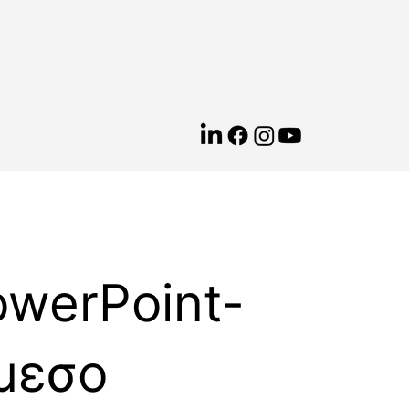
werPoint-
μεσο